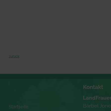
zurück
Kontakt
LandFraue
Bärbel Jon
Startseite