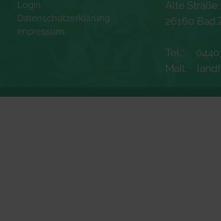
Alte Straße
Login
Datenschutzerklärung
26160 Bad 
Impressum
Tel.: 0440
Mail:
land